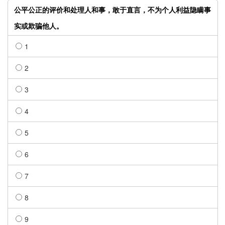
公平公正的评价和处理人和事，敢于直言，不为个人利益隐瞒事
实或欺骗他人。
1
2
3
4
5
6
7
8
9