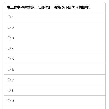
在工作中率先垂范、以身作则，被视为下级学习的榜样。
1
2
3
4
5
6
7
8
9