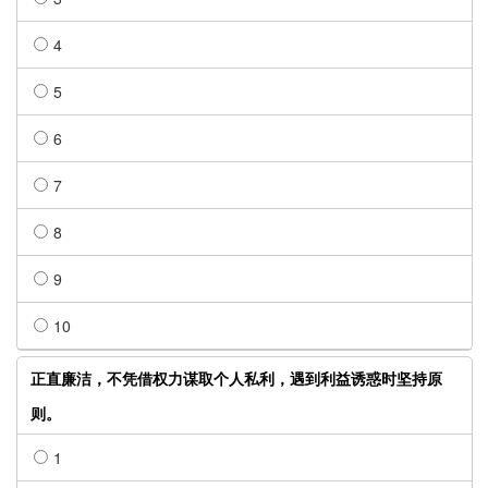
4
5
6
7
8
9
10
正直廉洁，不凭借权力谋取个人私利，遇到利益诱惑时坚持原
则。
1